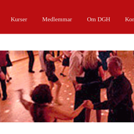
Kurser
Medlemmar
Om DGH
Kon