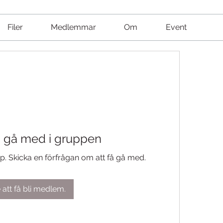
Filer
Medlemmar
Om
Event
å gå med i gruppen
pp. Skicka en förfrågan om att få gå med.
 att få bli medlem.