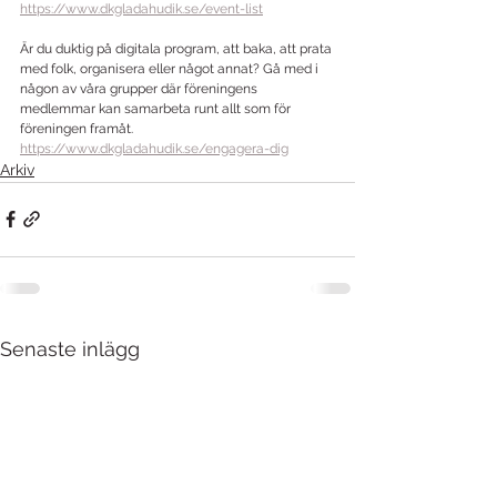
https://www.dkgladahudik.se/event-list
Är du duktig på digitala program, att baka, att prata 
med folk, organisera eller något annat? Gå med i 
någon av våra grupper där föreningens 
medlemmar kan samarbeta runt allt som för 
föreningen framåt. 
https://www.dkgladahudik.se/engagera-dig
Arkiv
Senaste inlägg