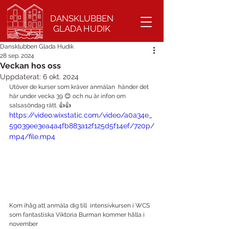
DANSKLUBBEN
GLADA HUDIK
Dansklubben Glada Hudik
28 sep. 2024
Veckan hos oss
Uppdaterat:
6 okt. 2024
Utöver de kurser som kräver anmälan  händer det 
här under vecka 39 😊 och nu är infon om 
salsasöndag rätt. 👍👍
https://video.wixstatic.com/video/a0a34e_
59039ee3ea4a4fb883a12f125d5f14ef/720p/
mp4/file.mp4
Kom ihåg att anmäla dig till  intensivkursen i WCS 
som fantastiska Viktoria Burman kommer hålla i 
november