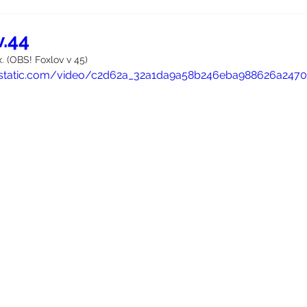
v.44
. (OBS! Foxlov v 45)
ixstatic.com/video/c2d62a_32a1da9a58b246eba988626a247