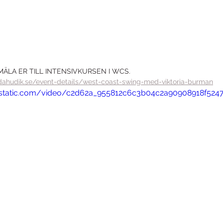
ÄLA ER TILL INTENSIVKURSEN I WCS. 
dahudik.se/event-details/west-coast-swing-med-viktoria-burman
ixstatic.com/video/c2d62a_955812c6c3b04c2a90908918f524