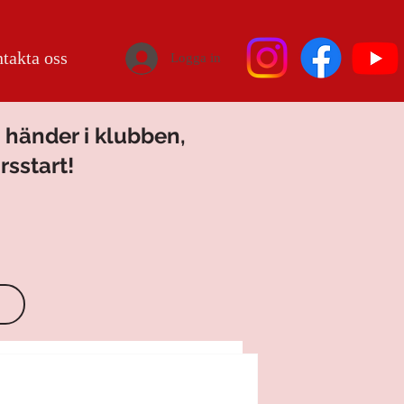
takta oss
Logga in
 händer i klubben,
rsstart!