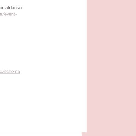
socialdanser
e/event-
se/schema