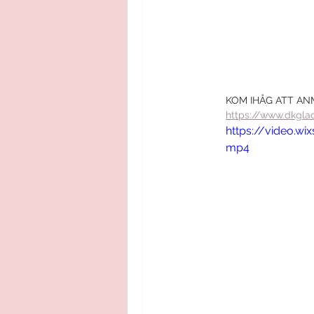
KOM IHÅG ATT ANM
https://www.dkgla
https://video.w
mp4