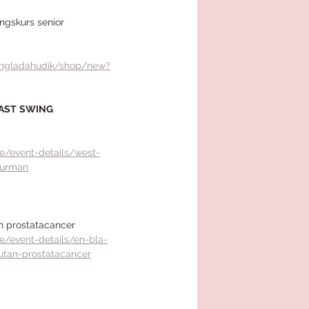
ingskurs senior 
engladahudik/shop/new?
AST
SWING
e/event-details/west-
burman
an prostatacancer
e/event-details/en-bla-
-utan-prostatacancer