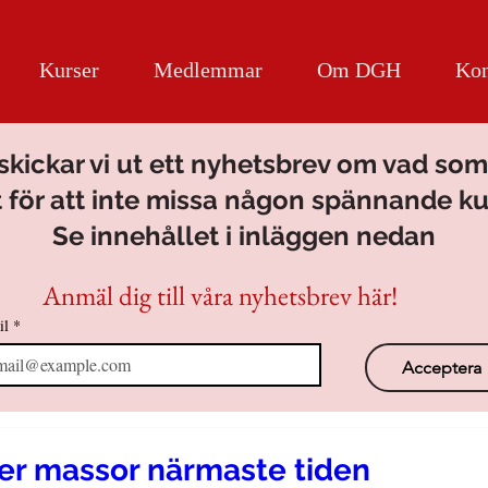
Kurser
Medlemmar
Om DGH
Kon
ickar vi ut ett nyhetsbrev om vad som
 för att inte missa någon spännande ku
Se innehållet i inläggen nedan
Anmäl dig till våra nyhetsbrev här!
il
*
Acceptera
er massor närmaste tiden