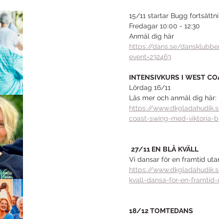
15/11 startar Bugg fortsättn
Fredagar 10:00 - 12:30
Anmäl dig här
https://dans.se/dansklubb
event=232463
INTENSIVKURS
I
WEST
CO
Lördag 16/11
Läs mer och anmäl dig här:
https://www.dkgladahudik.s
coast-swing-med-viktoria-
27/11 EN
BLÅ
KVÄLL
Vi dansar för en framtid ut
https://www.dkgladahudik.s
kvall-dansa-for-en-framtid
18/12 TOMTEDANS