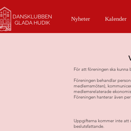
DANSKLUBBEN
Nyheter
Kalender
GLADA HUDIK
För att föreningen ska kunna 
Föreningen behandlar personup
medlemsmöten), kommunicera m
medlemsrelaterade ekonomiska
Föreningen hanterar även per
Uppgifterna kommer inte att ö
beslutsfattande.