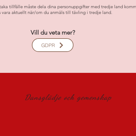
ka tillfälle måste dela dina personuppgifter med tredje land komme
ara aktuellt när/om du anmäls till tävling i tredje land.
Vill du veta mer?
GDPR
Dansglädje och gemenskap