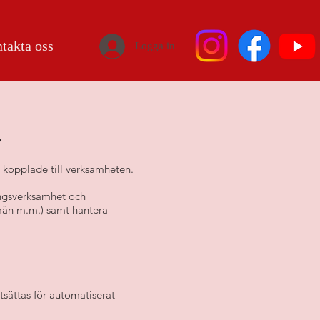
takta oss
Logga in
r
 kopplade till verksamheten.
ingsverksamhet och
män m.m.) samt hantera
tsättas för automatiserat