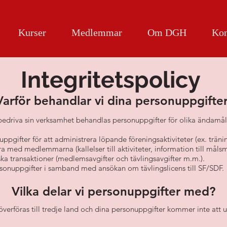
Kurser
Medlemmar
Om DGH
Kon
Integritetspolicy
Varför behandlar vi dina personuppgifte
bedriva sin verksamhet behandlas personuppgifter för olika ändamål
pgifter för att administrera löpande föreningsaktiviteter (ex. trän
ed medlemmarna (kallelser till aktiviteter, information till måls
 transaktioner (medlemsavgifter och tävlingsavgifter m.m.).
sonuppgifter i samband med ansökan om tävlingslicens till SF/SDF.​
Vilka delar vi personuppgifter med?
verföras till tredje land och dina personuppgifter kommer inte att u