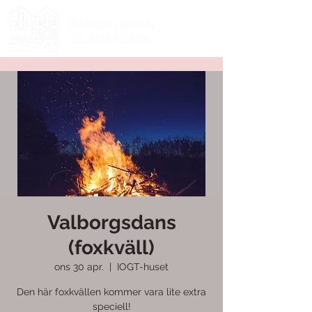
DANSKLUBBEN
GLADA HUDIK
Valborgsdans
(foxkväll)
ons 30 apr.
  |  
IOGT-huset
Den här foxkvällen kommer vara lite extra
speciell!