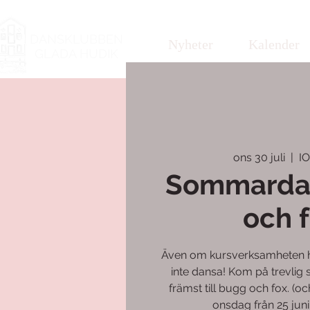
DANSKLUBBEN
Nyheter
Kalender
GLADA HUDIK
ons 30 juli
  |  
I
Sommarda
och f
Även om kursverksamheten ha
inte dansa! Kom på trevlig
främst till bugg och fox. (oc
onsdag från 25 juni 