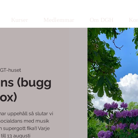
Kurser
Medlemmar
Om DGH
Kon
OGT-huset
ns (bugg
ox)
r uppehåll så slutar vi
 socialdans med musik
h supergott fika!) Varje
till 13 augusti