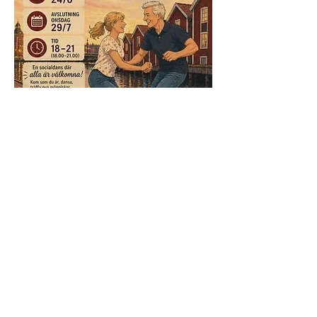
Dansglädje och gemenskap