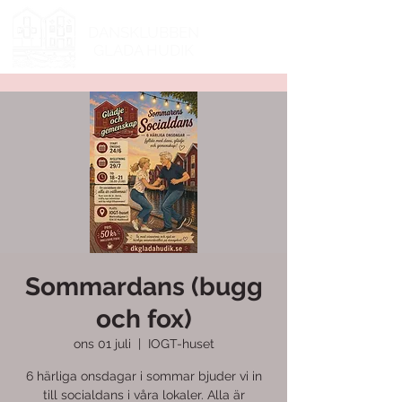
DANSKLUBBEN
GLADA HUDIK
Sommardans (bugg
och fox)
ons 01 juli
  |  
IOGT-huset
6 härliga onsdagar i sommar bjuder vi in
till socialdans i våra lokaler. Alla är