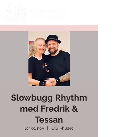
DANSKLUBBEN
GLADA HUDIK
Slowbugg Rhythm
med Fredrik &
Tessan
lör 01 nov.
  |  
IOGT-huset