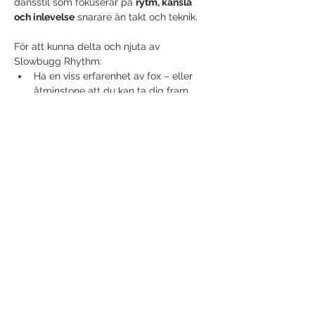
dansstil som fokuserar på 
rytm, känsla 
och inlevelse
 snarare än takt och teknik.
För att kunna delta och njuta av 
Slowbugg Rhythm:
Ha en viss erfarenhet av fox – eller 
åtminstone att du kan ta dig fram 
med liten känsla.
Goda grunder i bugg.
Start: 10:00
Lunch: 12:00 - 13:00
Visa mer