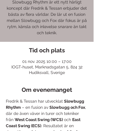
Slowbugg Rhythm är ett nytt härligt
koncept där Fredrik & Tessan erbjuder det
bästa av flera världar. De lär ut en fusion
mellan Slowbugg och Fox där fokus är på
rytm, känsla och inlevelse snarare än takt
och teknik.
Tid och plats
01 nov. 2025 10:00 – 17:00
IOGT-huset, Marknadsgatan 5, 824 32
Hudiksvall, Sverige
Om evenemanget
Fredrik & Tessan har utvecklat 
Slowbugg 
Rhythm
 – en fusion av 
Slowbugg och Fox
, 
där de även väver in turer och tekniker 
från 
West Coast Swing (WCS)
 och 
East 
Coast Swing (ECS)
. Resultatet är en 