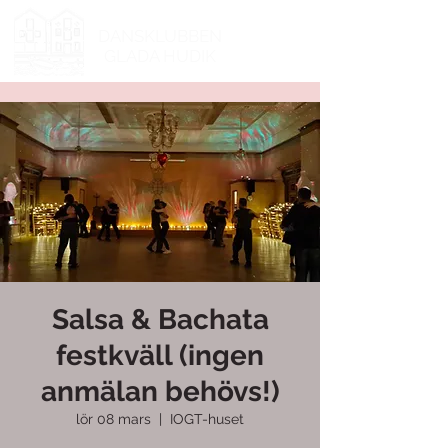
DANSKLUBBEN
GLADA HUDIK
Salsa & Bachata
festkväll (ingen
anmälan behövs!)
lör 08 mars
  |  
IOGT-huset