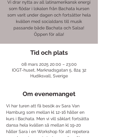
Vi drar nytta av all latinamerikansk energi
som flödar i lokalen från Bachata kursen
som varit under dagen och fortsätter hela
kvällen med socialdans till musik
passande både Bachata och Salsa!
Öppen för alla!
Tid och plats
08 mars 2025 20:00 – 23:00
IOGT-huset, Marknadsgatan 5, 824 32
Hudiksvall, Sverige
Om evenemanget
Vi har turen att få besök av Sara Van 
Hamburg som mellan kl 12-16 håller en 
kurs i Bachata. Men vi vill såklart fortsätta 
dansa hela kvällen så mellan kl 19-20 
håller Sara i en Workshop för att repetera 