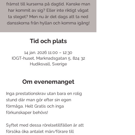
främst till kurserna på dagtid. Kanske man
har kommit av sig? Eller inte riktigt vågat
ta steget? Men nu är det dags att ta ned
dansskorna från hyllan och komma igång!
Tid och plats
14 jan. 2026 11:00 – 12:30
IOGT-huset, Marknadsgatan 5, 824 32
Hudiksvall, Sverige
Om evenemanget
Inga prestationskrav utan bara en rolig 
stund där man gör efter sin egen 
förmåga. Helt Gratis och inga 
förkunskaper behövs! 
Syftet med dessa rörelsetillfällen är att 
försöka öka antalet män/förare till 