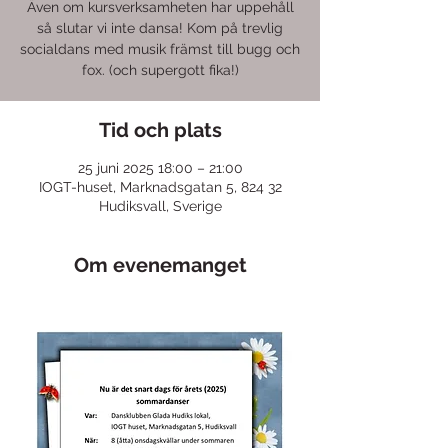
Även om kursverksamheten har uppehåll
så slutar vi inte dansa! Kom på trevlig
socialdans med musik främst till bugg och
fox. (och supergott fika!)
Tid och plats
25 juni 2025 18:00 – 21:00
IOGT-huset, Marknadsgatan 5, 824 32
Hudiksvall, Sverige
Om evenemanget