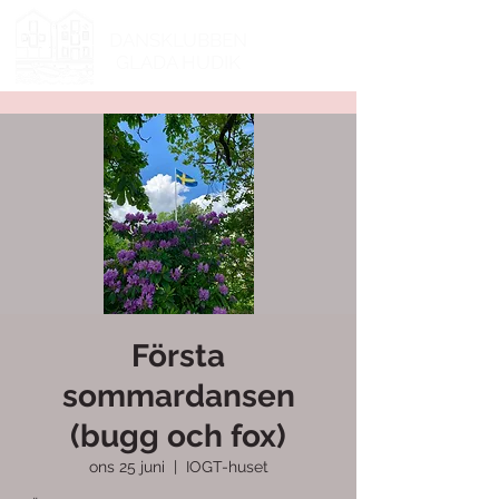
DANSKLUBBEN
GLADA HUDIK
Första
sommardansen
(bugg och fox)
ons 25 juni
  |  
IOGT-huset